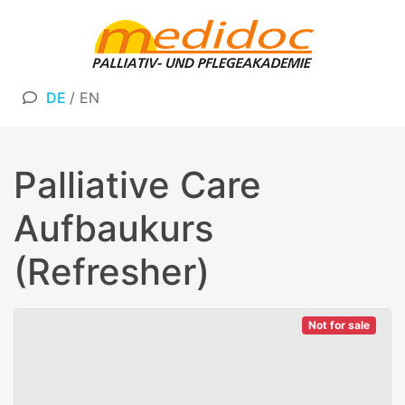
DE
/
EN
Palliative Care
Aufbaukurs
(Refresher)
Not for sale